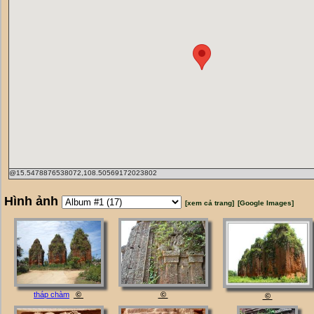
@15.5478876538072,108.50569172023802
Hình ảnh
[xem cả trang]
[Google Images]
tháp chàm
©
©
©