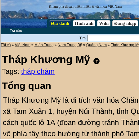
Khám phá di sản thiên nhiên & văn hoá Việt Nam
Địa danh
Hình ảnh
Wiki
Đăng nhập
Tra cứu
Tìm
Tất cả
»
Việt Nam
»
Miền Trung
»
Nam Trung Bộ
»
Quảng Nam
»
Tháp Khương M
Tháp Khương Mỹ
Tags:
tháp chàm
Tổng quan
Tháp Khương Mỹ là di tích văn hóa Chăm 
xã Tam Xuân 1, huyện Núi Thành, tỉnh 
cách quốc lộ 1A (đoạn đường tránh Thà
về phía tây theo hướng từ thành phố Ta