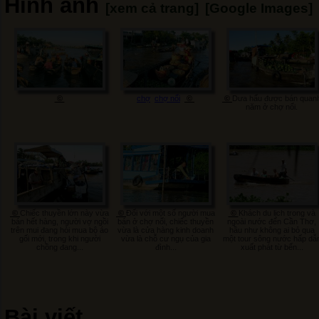
Hình ảnh
[xem cả trang]
[Google Images]
©
chợ
chợ nổi
©
©
Dưa hấu được bán quan
năm ở chợ nổi.
©
Chiếc thuyền lớn này vừa
©
Đối với một số người mua
©
Khách du lịch trong và
bán hết hàng, người vợ ngồi
bán ở chợ nổi, chiếc thuyền
ngoài nước đến Cần Thơ,
trên mui đang hỏi mua bộ áo
vừa là cửa hàng kinh doanh
hầu như không ai bỏ qua
gối mới, trong khi người
vừa là chỗ cư ngụ của gia
một tour sông nước hấp dẫ
chồng đang...
đình...
xuất phát từ bến...
Bài viết