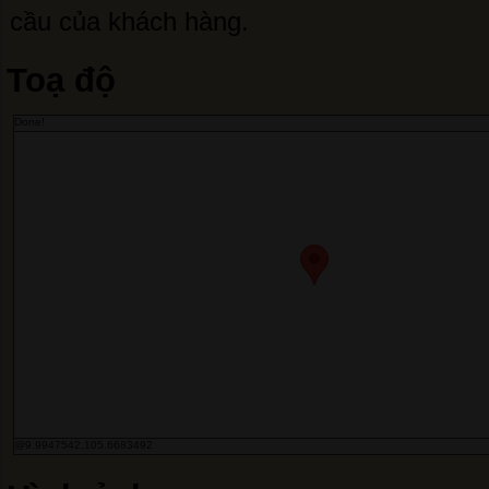
cầu của khách hàng.
Toạ độ
Done!
@9.9947542,105.6683492