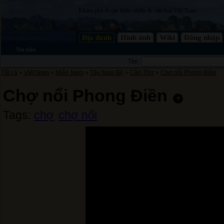
Khám phá di sản thiên nhiên & văn hoá Việt Nam
Địa danh
Hình ảnh
Wiki
Đăng nhập
Tra cứu
Tìm
Tất cả
»
Việt Nam
»
Miền Nam
»
Tây Nam Bộ
»
Cần Thơ
»
Chợ nổi Phong Điền
Chợ nổi Phong Điền
Tags:
chợ
chợ nổi