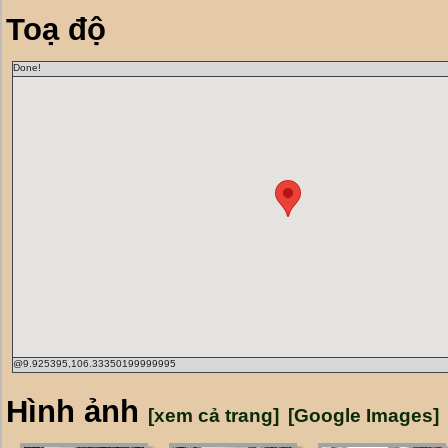
Toạ độ
Done!
@9.925395,106.33350199999995
Hình ảnh
[xem cả trang]
[Google Images]