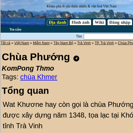
Khám phá di sản thiên nhiên & văn hoá Việt Nam
Địa danh
Hình ảnh
Wiki
Đăng nhập
Tra cứu
Tìm
Tất cả
»
Việt Nam
»
Miền Nam
»
Tây Nam Bộ
»
Trà Vinh
»
TP. Trà Vinh
»
Chùa Ph
Chùa Phướng
KomPong Thmo
Tags:
chùa Khmer
Tổng quan
Wat Khươne hay còn gọi là chùa Phướ
được xây dựng năm 1348, tọa lạc tại Khó
tỉnh Trà Vinh