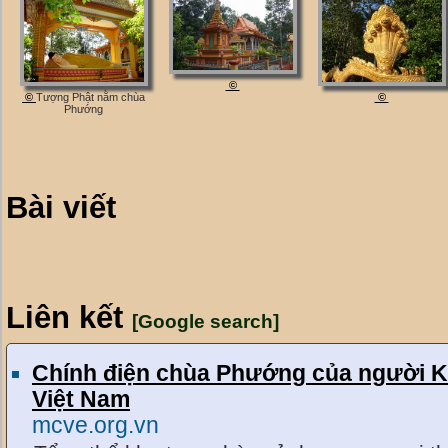
©
©
Tượng Phật nằm chùa
©
Phướng
Bài viết
Liên kết
[Google search]
Chính điện chùa Phướng của người K
Việt Nam
mcve.org.vn