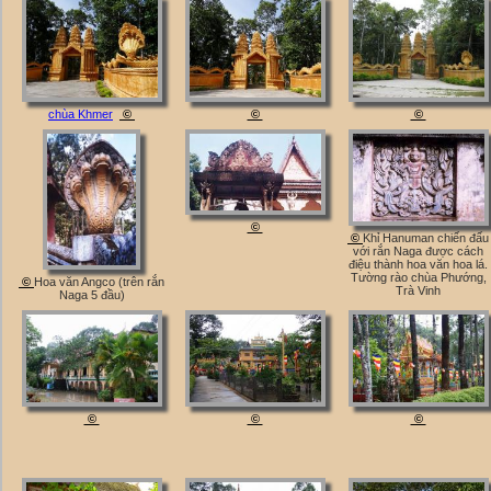
chùa Khmer
©
©
©
©
©
Khỉ Hanuman chiến đấu
với rắn Naga được cách
điệu thành hoa văn hoa lá.
Tường rào chùa Phướng,
©
Hoa văn Angco (trên rắn
Trà Vinh
Naga 5 đầu)
©
©
©