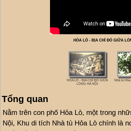
HỎA LÒ - ĐỊA CHỈ ĐỎ GIỮA LÒ
HỎA LÒ - ĐỊA CHỈ ĐỎ GIỮA
Nhà tù Hỏa 
LÒNG HÀ NỘI
Tổng quan
Nằm trên con phố Hỏa Lò, một trong nhữ
Nội, Khu di tích Nhà tù Hỏa Lò chính là 