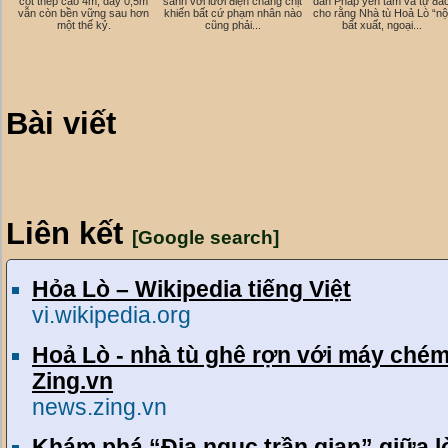
cốt thép cao 4m, dày 0,5m
sành với lưới điện chằng chịt
dân Pháp yên tâm và tự đắ
vẫn còn bền vững sau hơn
khiến bất cứ phạm nhân nào
cho rằng Nhà tù Hoả Lò “nộ
một thế kỷ.
cũng phải...
bất xuất, ngoại...
Bài viết
Liên kết
[Google search]
Hỏa Lò – Wikipedia tiếng Việt
vi.wikipedia.org
Hoả Lò - nhà tù ghê rợn với máy chém 
Zing.vn
news.zing.vn
Khám phá “Địa ngục trần gian” giữa l