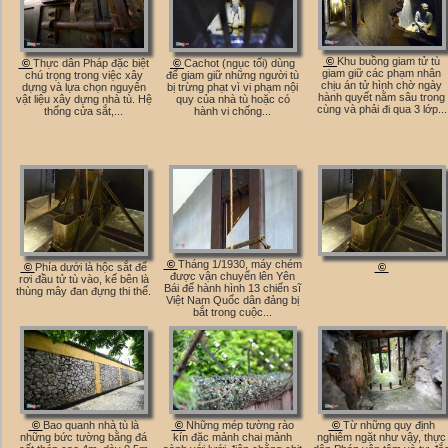
©
Khu buồng giam tử tù
©
Thực dân Pháp đặc biệt
©
Cachot (ngục tối) dùng
giam giữ các phạm nhân
chú trọng trong việc xây
để giam giữ những người tù
chịu án tử hình chờ ngày
dựng và lựa chọn nguyên
bị trừng phạt vì vi phạm nội
hành quyết nằm sâu trong
vật liệu xây dựng nhà tù. Hệ
quy của nhà tù hoặc có
cùng và phải đi qua 3 lớp...
thống cửa sắt,...
hành vi chống...
©
Tháng 1/1930, máy chém
©
Phía dưới là hộc sắt để
©
được vận chuyển lên Yên
rơi đầu tử tù vào, kế bên là
Bái để hành hình 13 chiến sĩ
thùng mây đan đựng thi thể.
Việt Nam Quốc dân đảng bị
bắt trong cuộc...
©
Bao quanh nhà tù là
©
Những mép tường rào
©
Từ những quy định
những bức tường bằng đá
kín đặc mảnh chai mảnh
nghiêm ngặt như vậy, thực