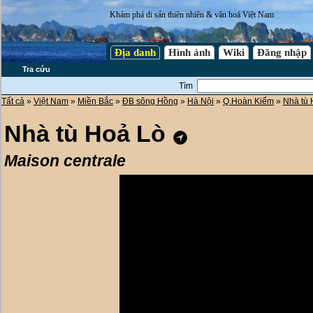
Khám phá di sản thiên nhiên & văn hoá Việt Nam
Địa danh
Hình ảnh
Wiki
Đăng nhập
Tra cứu
Tìm
Tất cả
»
Việt Nam
»
Miền Bắc
»
ĐB sông Hồng
»
Hà Nội
»
Q.Hoàn Kiếm
»
Nhà tù 
Nhà tù Hoả Lò
Maison centrale