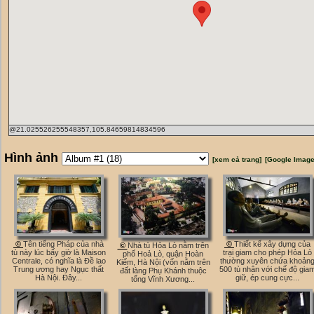
@21.025526255548357,105.84659814834596
Hình ảnh
[xem cả trang]
[Google Image
©
Tên tiếng Pháp của nhà
©
Thiết kế xây dựng của
©
Nhà tù Hỏa Lò nằm trên
tù này lúc bấy giờ là Maison
trại giam cho phép Hỏa Lò
phố Hoả Lò, quận Hoàn
Centrale, có nghĩa là Đề lao
thường xuyên chứa khoản
Kiếm, Hà Nội (vốn nằm trên
Trung ương hay Ngục thất
500 tù nhân với chế độ gia
đất làng Phụ Khánh thuộc
Hà Nội. Đây...
giữ, ép cung cực...
tổng Vĩnh Xương...