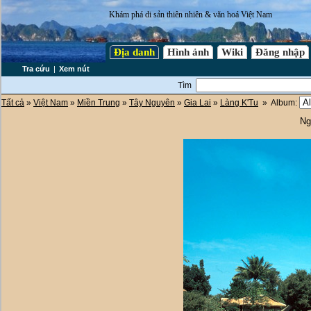
Khám phá di sản thiên nhiên & văn hoá Việt Nam
Địa danh
Hình ảnh
Wiki
Đăng nhập
Tra cứu
|
Xem nút
Tìm
Tất cả
»
Việt Nam
»
Miền Trung
»
Tây Nguyên
»
Gia Lai
»
Làng K'Tu
» Album:
Ng