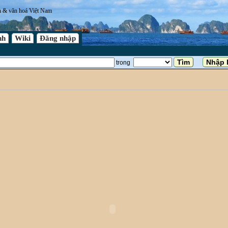
n & văn hoá Việt Nam
nh
Wiki
Đăng nhập
trong