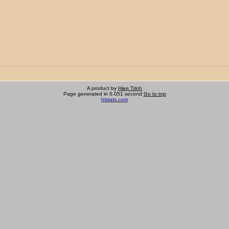
A product by
Hiep Trinh
Page generated in 0.051 second
Go to top