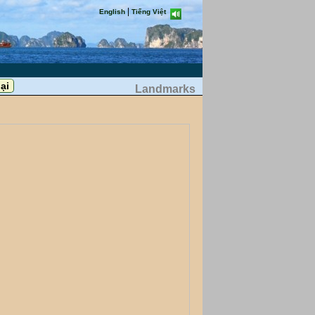
|
English
Tiếng Việt
Landmarks