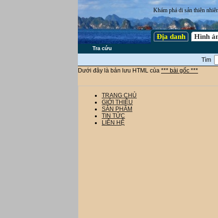
Khám phá di sản thiên nhiê
Địa danh
Hình ả
Tra cứu
Tìm
Dưới đây là bản lưu HTML của
*** bài gốc ***