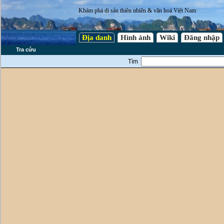
Khám phá di sản thiên nhiên & văn hoá Việt Nam
Địa danh
Hình ảnh
Wiki
Đăng nhập
Tra cứu
Tìm