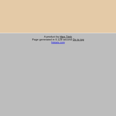
A product by
Hiep Trinh
Page generated in 0.129 second
Go to top