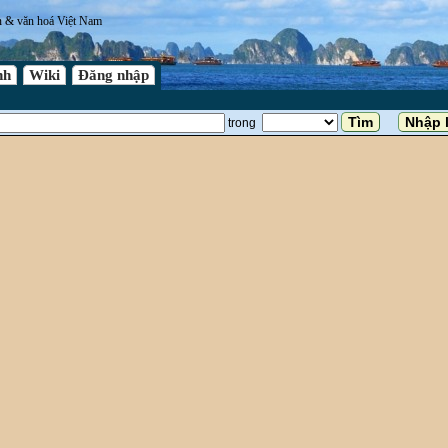
n & văn hoá Việt Nam
nh
Wiki
Đăng nhập
trong