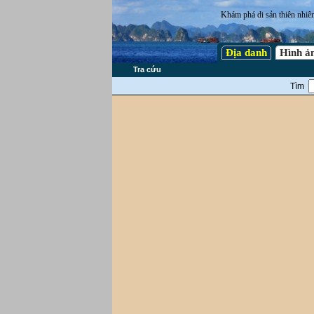
Khám phá di sản thiên nhiê
Địa danh
Hình ả
Tra cứu
Tìm