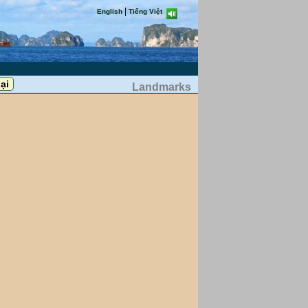
|
English
Tiếng Việt
Landmarks