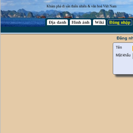
Khám phá di sản thiên nhiên & văn hoá Việt Nam
Địa danh
Hình ảnh
Wiki
Đăng nhập
Đăng nh
Tên
Mật khẩu