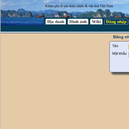
Khám phá di sản thiên nhiên & văn hoá Việt Nam
Địa danh
Hình ảnh
Wiki
Đăng nhập
Đăng nh
Tên
Mật khẩu