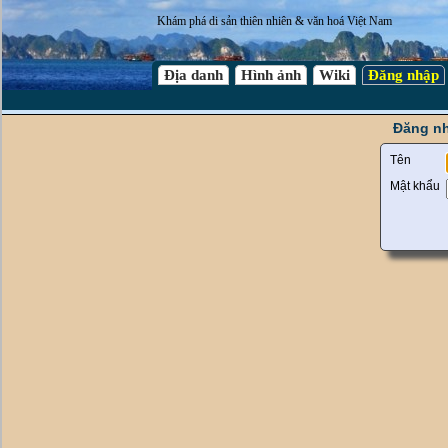
Khám phá di sản thiên nhiên & văn hoá Việt Nam
Địa danh
Hình ảnh
Wiki
Đăng nhập
Đăng nh
Tên
Mật khẩu