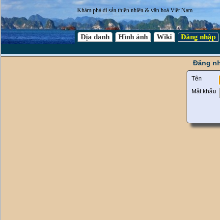
Khám phá di sản thiên nhiên & văn hoá Việt Nam
Địa danh
Hình ảnh
Wiki
Đăng nhập
Đăng nh
Tên
Mật khẩu