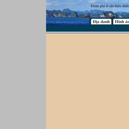
Khám phá di sản thiên nhiê
Địa danh
Hình ả