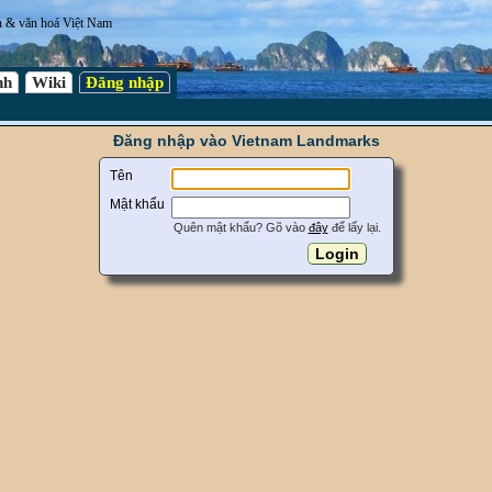
n & văn hoá Việt Nam
nh
Wiki
Đăng nhập
Đăng nhập vào Vietnam Landmarks
Tên
Mật khẩu
Quên mật khẩu? Gõ vào
đây
để lấy lại.