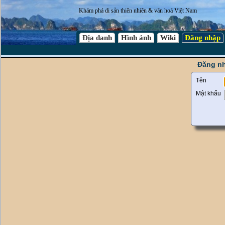
Khám phá di sản thiên nhiên & văn hoá Việt Nam
Địa danh
Hình ảnh
Wiki
Đăng nhập
Đăng nh
Tên
Mật khẩu