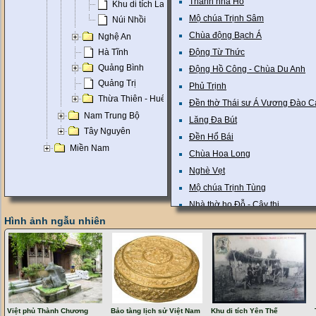
Thành nhà Hồ
Khu di tích Lam Kinh
Mộ chúa Trịnh Sâm
Núi Nhồi
Chùa động Bạch Á
Nghệ An
Hà Tĩnh
Động Từ Thức
Quảng Bình
Động Hồ Công - Chùa Du Anh
Quảng Trị
Phủ Trịnh
Thừa Thiên - Huế
Đền thờ Thái sư Á Vương Đào 
Nam Trung Bộ
Lăng Đa Bút
Tây Nguyên
Đền Hổ Bái
Miền Nam
Chùa Hoa Long
Nghè Vẹt
Mộ chúa Trịnh Tùng
Nhà thờ họ Đỗ - Cây thị
Hình ảnh ngẫu nhiên
Nhà thờ họ Nguyễn Phủ
Ly cung nhà Hồ
Đình Thượng Phú
Chùa Bình Lâm
Đền thờ Lê Lai
Đền thờ Lê Hoàn
Việt phủ Thành Chương
Bảo tàng lịch sử Việt Nam
Khu di tích Yên Thế