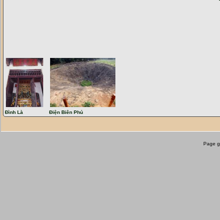
Đền thờ Lý Thường Kiệt
Chùa Sùng Nghiêm
Đền Kim Luân
Lăng mộ Đường vương Lê Cảo
Đền thờ cá ông Diêm Phố
Đình làng Phú Điền
Lăng vua Lê Túc Tông
(
Khu di tí
Đền Bà Triệu
Lăng Mẫu
Đền thờ Nguyễn Nhữ Lãm
Đình Là
Điện Biên Phủ
Lăng vua Lê Thái Tổ
(
Khu di tích
Lăng vua Lê Thánh Tông
(
Khu di
)
Kinh
Page g
Bia Chiêu Lăng
(
Khu di tích Lam 
Lăng vua Lê Hiến Tông
(
Khu di t
)
Kinh
Khu di tích Lam Kinh
Bia Vĩnh Lăng
(
Khu di tích Lam Ki
Đền thờ Lê Lợi
(
Khu di tích Lam K
Lăng mẹ vua Lê Huyền Tông