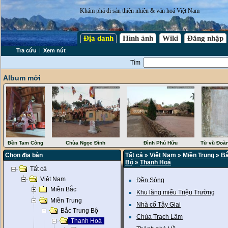
Khám phá di sản thiên nhiên & văn hoá Việt Nam
Địa danh
Hình ảnh
Wiki
Đăng nhập
Tra cứu
|
Xem nút
Tìm
Album mới
Đền Tam Công
Chùa Ngọc Đình
Đình Phú Hữu
Từ vũ Đoà
Chọn địa bàn
Tất cả
»
Việt Nam
»
Miền Trung
»
Bắ
Bộ
»
Thanh Hoá
Tất cả
Việt Nam
Đền Sòng
Miền Bắc
Khu lăng miếu Triệu Trường
Miền Trung
Nhà cổ Tây Giai
Bắc Trung Bộ
Chùa Trạch Lâm
Thanh Hoá