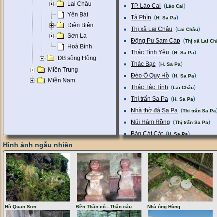
Lai Châu
TP. Lào Cai
(
)
Lào Cai
Yên Bái
Tả Phìn
(
)
H. Sa Pa
Điện Biên
Thị xã Lai Châu
(
)
Lai Châu
Sơn La
Động Pu Sam Cáp
(
Thị xã Lai Ch
Hoà Bình
Thác Tình Yêu
(
)
H. Sa Pa
ĐB sông Hồng
Thác Bạc
(
)
H. Sa Pa
Miền Trung
Đèo Ô Quy Hồ
(
)
H. Sa Pa
Miền Nam
Thác Tác Tình
(
)
Lai Châu
Thị trấn Sa Pa
(
)
H. Sa Pa
Nhà thờ đá Sa Pa
(
Thị trấn Sa Pa
Núi Hàm Rồng
(
)
Thị trấn Sa Pa
Bản Cát Cát
(
)
H. Sa Pa
Hình ảnh ngẫu nhiên
Động Tiên Sơn
(
)
Lai Châu
Cầu Mây
(
)
H. Sa Pa
Đỉnh Phan-xi-păng
(
)
H. Sa Pa
Bãi đá cổ Sa Pa
(
)
H. Sa Pa
Bản Hồ
(
)
H. Sa Pa
Pú Đao
(
)
Lai Châu
Hồ Quan Sơn
Đền Thần cô - Thần cậu
Nhà ông Hùng
Chợ đá quý Lục Yên
(
)
Yên Bái