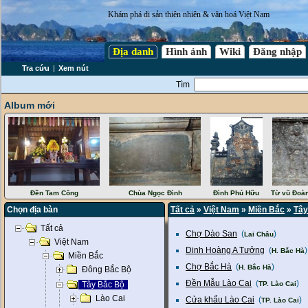
Khám phá di sản thiên nhiên & văn hoá Việt Nam
Địa danh
Hình ảnh
Wiki
Đăng nhập
Tra cứu
|
Xem nút
Tìm
Album mới
Đền Tam Công
Chùa Ngọc Đình
Đình Phú Hữu
Từ vũ Đoà
Chọn địa bàn
Tất cả
»
Việt Nam
»
Miền Bắc
»
Tây
Tất cả
Chợ Dào San
(
)
Lai Châu
Việt Nam
Dinh Hoàng A Tưởng
(
)
H. Bắc Hà
Miền Bắc
Chợ Bắc Hà
(
)
H. Bắc Hà
Đông Bắc Bộ
Đền Mẫu Lào Cai
(
)
Tây Bắc Bộ
TP. Lào Cai
Lào Cai
Cửa khẩu Lào Cai
(
)
TP. Lào Cai