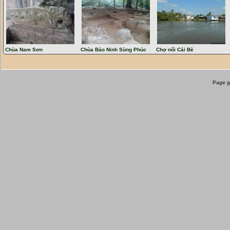
Hồ Thác Bà
(
)
Yên Bái
Thung lũng Tú Lệ
(
)
Yên Bái
Đình Quy Mông
(
)
Yên Bái
Mù Cang Chải
(
)
Yên Bái
Chùa Nam Sơn
Chùa Bảo Ninh Sùng Phúc
Chợ nổi Cái Bè
Suối Giàng
(
)
Yên Bái
Đèo Pha Đin
(
)
Sơn La
Page g
Hầm tướng Đờ-cát
(
Điện Biên Ph
Đồi A1
(
)
Điện Biên Phủ
Nhà tù Sơn La
(
)
Sơn La
Suối nước khoáng bản Mòng
(
S
Thành Bản Phủ
(
Huyện Điện Biên
Đền thờ Hoàng Công Chất
(
Thà
Tà Xùa
(
)
Sơn La
Bản Trò B
(
)
Sơn La
Đèo Chẹn
(
)
Sơn La
Bản Phiêng Cành
(
)
Sơn La
Thác Dải Yếm
(
Cao nguyên Mộc 
Thuỷ điện Hoà Bình
(
)
Hoà Bình