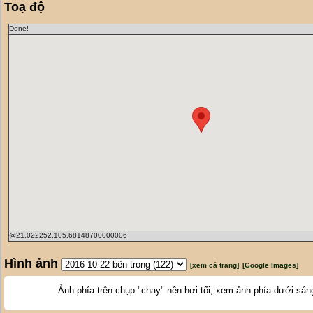
Toạ độ
Done!
@21.022252,105.68148700000006
Hình ảnh
[xem cả trang]
[Google Images]
Ảnh phía trên chụp "chay" nên hơi tối, xem ảnh phía dưới sán