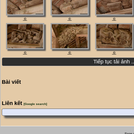
©
©
©
©
©
©
Bài viết
Liên kết
[Google search]
Page g