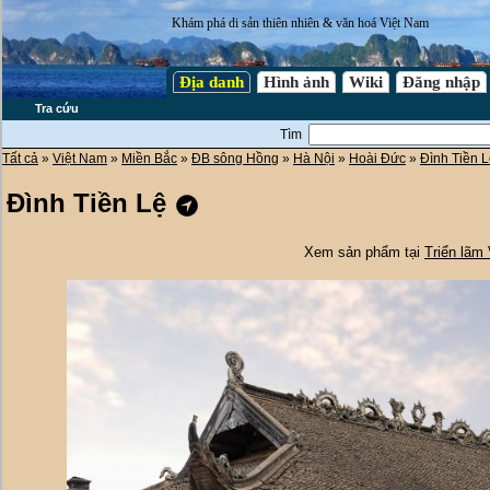
Khám phá di sản thiên nhiên & văn hoá Việt Nam
Địa danh
Hình ảnh
Wiki
Đăng nhập
Tra cứu
Tìm
Tất cả
»
Việt Nam
»
Miền Bắc
»
ĐB sông Hồng
»
Hà Nội
»
Hoài Đức
»
Đình Tiền 
Đình Tiền Lệ
Xem sản phẩm tại
Triển lãm