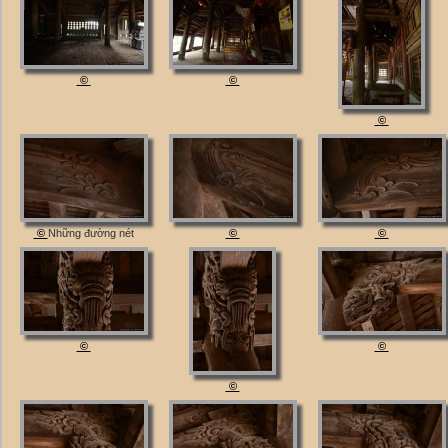
©
©
©
©
Những đường nét
©
©
©
©
©