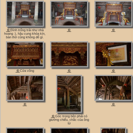
©
Đình trống trải như nhà
©
©
hoang :), hậu cung khóa kín,
bàn thờ cũng không để gì.
©
Cửa võng
©
©
©
©
©
Góc trong bên phải có
giường chiếu, chắc của ông
từ