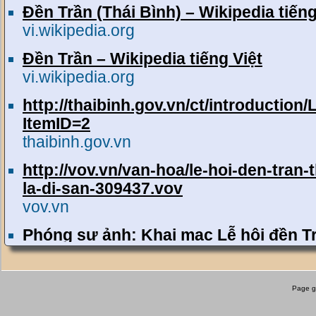
Đền Trần (Thái Bình) – Wikipedia tiếng
vi.wikipedia.org
Đền Trần – Wikipedia tiếng Việt
vi.wikipedia.org
http://thaibinh.gov.vn/ct/introduction
ItemID=2
thaibinh.gov.vn
http://vov.vn/van-hoa/le-hoi-den-tran
la-di-san-309437.vov
vov.vn
Phóng sự ảnh: Khai mạc Lễ hội đền T
www.thaibinhtv.vn
Tối 12/2 (tức ngày 13 tháng Giêng), tại Khu
thờ và Lăng mộ các vua Trần (xã Tiến Đức
Page g
Bình) đã khai mạc Lễ hội đền Trần - 2014 