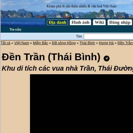
Khám phá di sản thiên nhiên & văn hoá Việt Nam
Địa danh
Hình ảnh
Wiki
Đăng nhập
Tra cứu
Tìm
Tất cả
»
Việt Nam
»
Miền Bắc
»
ĐB sông Hồng
»
Thái Bình
»
Hưng Hà
»
Đền Trần 
Đền Trần (Thái Bình)
Khu di tích các vua nhà Trần, Thái Đườ