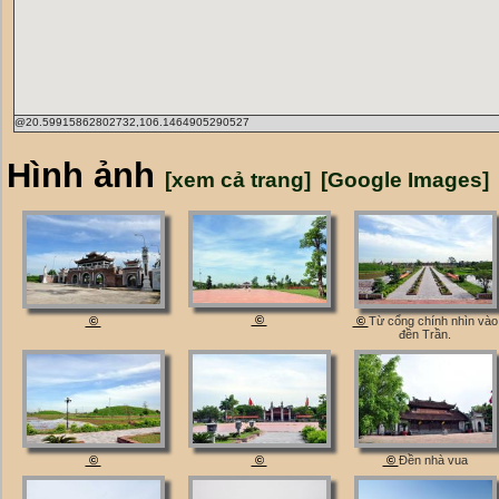
@20.59915862802732,106.1464905290527
Hình ảnh
[xem cả trang]
[Google Images]
©
©
©
Từ cổng chính nhìn vào
đền Trần.
©
©
©
Đền nhà vua