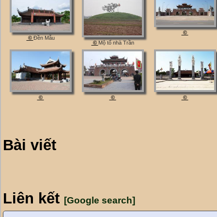
©
©
Đền Mẫu
©
Mộ tổ nhà Trần
©
©
©
Bài viết
Liên kết
[Google search]