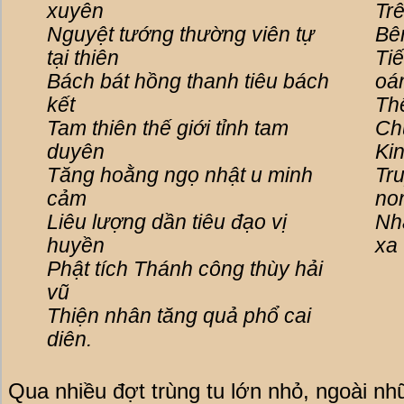
xuyên
Tr
Nguyệt tướng thường viên tự
Bên
tại thiên
Ti
Bách bát hồng thanh tiêu bách
oá
kết
Thế
Tam thiên thế giới tỉnh tam
Ch
duyên
Ki
Tăng hoằng ngọ nhật u minh
Tr
cảm
no
Liêu lượng dần tiêu đạo vị
Nh
huyền
xa
Phật tích Thánh công thùy hải
vũ
Thiện nhân tăng quả phổ cai
diên.
Qua nhiều đợt trùng tu lớn nhỏ, ngoài nh