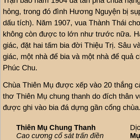
Trận bão năm 1904 đã tàn phá chùa nặng 
hỏng, trong đó đình Hương Nguyện bị sụ
dấu tích). Năm 1907, vua Thành Thái cho
không còn được to lớn như trước nữa. Ha
giác, đặt hai tấm bia đời Thiệu Trị. Sâu v
giác, một nhà để bia và một nhà để quả
Phúc Chu.
Chùa Thiên Mụ được xếp vào 20 thắng cả
thơ Thiên Mụ chung thanh do đích thân vu
được ghi vào bia đá dựng gần cổng chùa
Thiên Mụ Chung Thanh
Dị
Cao cương cổ sát trấn điền
M