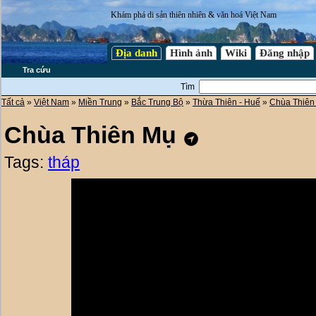
Khám phá di sản thiên nhiên & văn hoá Việt Nam
Địa danh
Hình ảnh
Wiki
Đăng nhập
Tra cứu
Tìm
Tất cả
»
Việt Nam
»
Miền Trung
»
Bắc Trung Bộ
»
Thừa Thiên - Huế
»
Chùa Thiên
Chùa Thiên Mụ
Tags:
tháp