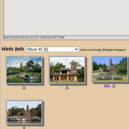
@16.4528154143132,107.54501914977999
Hình ảnh
[xem cả trang]
[Google Images]
tháp
©
©
©
©