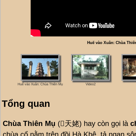
Huế vào Xuân: Chùa Thiê
Huế vào Xuân: Chùa Thiên Mụ
Video2
Tổng quan
Chùa Thiên Mụ
(񣘠天姥) hay còn gọi là
c
chùa cổ nằm trên đồi Hà Khê, tả ngạn s