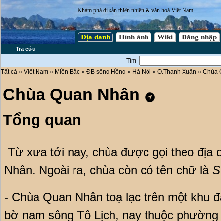
Khám phá di sản thiên nhiên & văn hoá Việt Nam
Địa danh
Hình ảnh
Wiki
Đăng nhập
Tra cứu
Tìm
Tất cả
»
Việt Nam
»
Miền Bắc
»
ĐB sông Hồng
»
Hà Nội
»
Q.Thanh Xuân
»
Chùa
Chùa Quan Nhân
Tổng quan
Từ xưa tới nay, chùa được gọi theo địa 
Nhân. Ngoài ra, chùa còn có tên chữ là
S
- Chùa Quan Nhân toạ lạc trên một khu đ
bờ nam sông Tô Lịch, nay thuộc phường