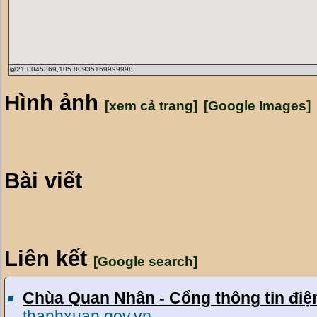
@21.0045369,105.80935169999998
Hình ảnh
[xem cả trang]
[Google Images]
Bài viết
Liên kết
[Google search]
Chùa Quan Nhân - Cổng thông tin điệ
thanhxuan.gov.vn