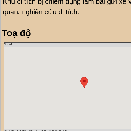
Khu di tích bị chiếm dụng làm bãi gửi xe
quan, nghiên cứu di tích.
Toạ độ
Done!
@21.011297451040804,105.82382619380951