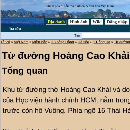
Khám phá di sản thiên nhiên & văn hoá Việt Nam
Địa danh
Hình ảnh
Wiki
Đăng nhập
Tra cứu
Tìm
Tất cả
»
Việt Nam
»
Miền Bắc
»
ĐB sông Hồng
»
Hà Nội
»
Q.Đống Đa
»
Từ đường
Từ đường Hoàng Cao Khả
Tổng quan
Khu từ đường thờ Hoàng Cao Khải và dòn
của Học viện hành chính HCM, nằm tron
trước còn hồ Vuông. Phía ngõ 16 Thái Hà c