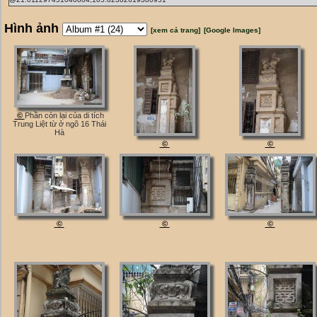
Hình ảnh
[xem cả trang]
[Google Images]
©
Phần còn lại của di tích
Trung Liệt từ ở ngõ 16 Thái
Hà
©
©
©
©
©