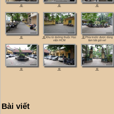
©
©
©
©
©
Khu từ đường thuộc Học
©
Phía trước được dùng
viện HCM
làm bãi gửi xe!
©
©
©
Bài viết