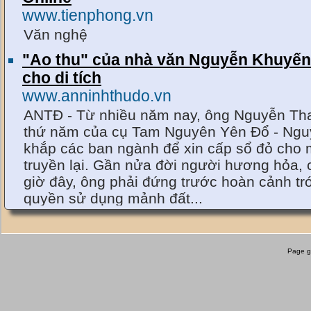
www.tienphong.vn
Văn nghệ
"Ao thu" của nhà văn Nguyễn Khuyến
cho di tích
www.anninhthudo.vn
ANTĐ - Từ nhiều năm nay, ông Nguyễn Th
thứ năm của cụ Tam Nguyên Yên Đổ - Nguyễ
khắp các ban ngành để xin cấp sổ đỏ cho 
truyền lại. Gần nửa đời người hương hỏa, c
giờ đây, ông phải đứng trước hoàn cảnh t
quyền sử dụng mảnh đất...
Bình Lục: Về thăm ngôi nhà của thi 
nhận Việt Nam
Page g
www.vncgarden.com
Trang thông tin và chia sẻ về du lịch, văn
bởi Phạm Hoài Nhân và các bạn.