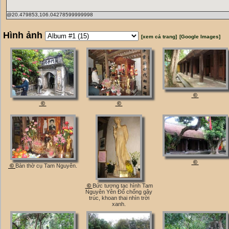
@20.479853,106.04278599999998
Hình ảnh
[xem cả trang]
[Google Images]
©
©
©
©
©
Bàn thờ cụ Tam Nguyên.
©
Bức tượng tạc hình Tam
Nguyên Yên Đổ chống gậy
trúc, khoan thai nhìn trời
xanh.