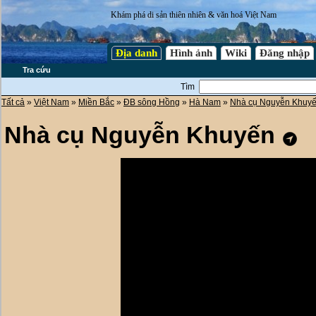
Khám phá di sản thiên nhiên & văn hoá Việt Nam
Địa danh
Hình ảnh
Wiki
Đăng nhập
Tra cứu
Tìm
Tất cả
»
Việt Nam
»
Miền Bắc
»
ĐB sông Hồng
»
Hà Nam
»
Nhà cụ Nguyễn Khuy
Nhà cụ Nguyễn Khuyến