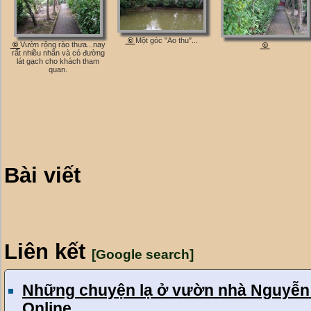
©
Một góc "Ao thu"...
©
Vườn rộng rào thưa...nay
©
rất nhiều nhãn và có đường
lát gạch cho khách tham
quan.
Bài viết
Liên kết
[Google search]
Những chuyện lạ ở vườn nhà Nguyễn
Online