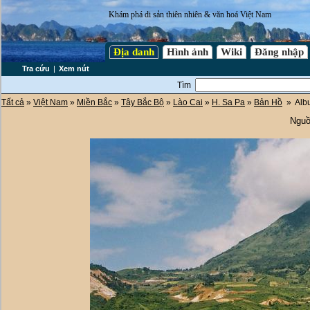
Khám phá di sản thiên nhiên & văn hoá Việt Nam
Địa danh
Hình ảnh
Wiki
Đăng nhập
Tra cứu
|
Xem nút
Tìm
Tất cả
»
Việt Nam
»
Miền Bắc
»
Tây Bắc Bộ
»
Lào Cai
»
H. Sa Pa
»
Bản Hồ
» Alb
Nguồ