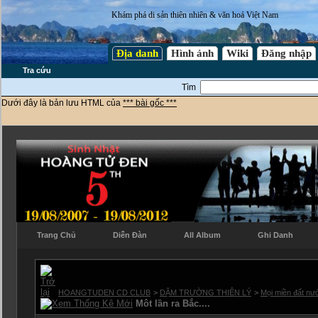
Khám phá di sản thiên nhiên & văn hoá Việt Nam
Địa danh
Hình ảnh
Wiki
Đăng nhập
Tra cứu
Tìm
Dưới đây là bản lưu HTML của
*** bài gốc ***