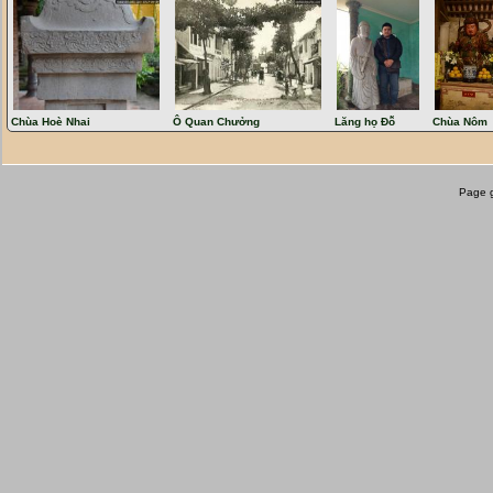
Miền Nam
Chùa Hoè Nhai
Ô Quan Chưởng
Lăng họ Đỗ
Chùa Nôm
Page g