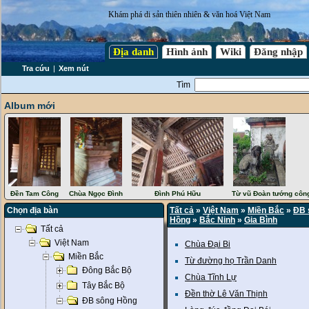
Khám phá di sản thiên nhiên & văn hoá Việt Nam
Địa danh
Hình ảnh
Wiki
Đăng nhập
Tra cứu
|
Xem nút
Tìm
Album mới
Đền Tam Công
Chùa Ngọc Đình
Đình Phú Hữu
Từ vũ Đoàn tướng côn
Chọn địa bàn
Tất cả
»
Việt Nam
»
Miền Bắc
»
ĐB 
Hồng
»
Bắc Ninh
»
Gia Bình
Tất cả
Việt Nam
Chùa Đại Bi
Miền Bắc
Từ đường họ Trần Danh
Đông Bắc Bộ
Chùa Tĩnh Lự
Tây Bắc Bộ
Đền thờ Lê Văn Thịnh
ĐB sông Hồng