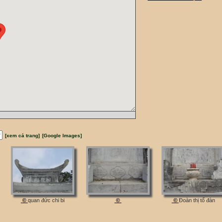
[xem cả trang]
[Google Images]
©
quan đức chi bi
©
©
Đoàn thị tổ đàn