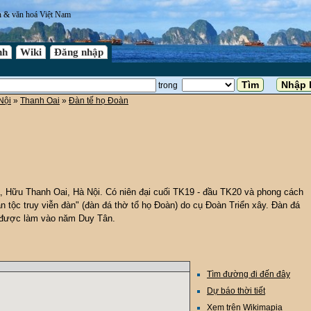
n & văn hoá Việt Nam
nh
Wiki
Đăng nhập
trong
Nội
»
Thanh Oai
»
Đàn tế họ Đoàn
 Hữu Thanh Oai, Hà Nội. Có niên đại cuối TK19 - đầu TK20 và phong cách
 tộc truy viễn đàn" (đàn đá thờ tổ họ Đoàn) do cụ Đoàn Triển xây. Đàn đá
 được làm vào năm Duy Tân.
Tìm đường đi đến đây
Dự báo thời tiết
Xem trên Wikimapia