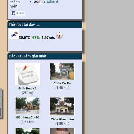
admin
(admin)
thành
viên
Thời tiết tại đây
...
Các địa điểm gần nhất
Chùa Cự Đà
(1.48 km)
Đình Hoa Xá
(259 m)
Miếu làng Cự Đà
Chùa Phúc Lâm
(1.51 km)
(1.58 km)