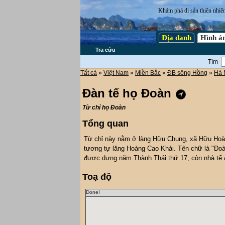
Khám phá di sản thiên nhiê
Địa danh
Hình ả
Tra cứu
Tìm
Tất cả
»
Việt Nam
»
Miền Bắc
»
ĐB sông Hồng
»
Hà 
Đàn tế họ Đoàn
Từ chỉ họ Đoàn
Tổng quan
Từ chỉ này nằm ở làng Hữu Chung, xã Hữu Hoà,
tương tự lăng Hoàng Cao Khải. Tên chữ là "Đoàn
được dựng năm Thành Thái thứ 17, còn nhà tế
Toạ độ
Done!