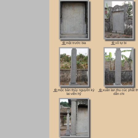
©
mặt trước bia
©
vô tự bi
©
mộc bản thủy nguyên kỳ
©
xuân lan thu cúc phất th
lai viễn hỹ
dẫn chi