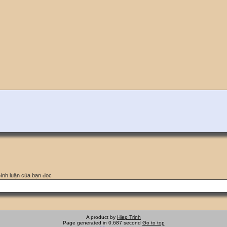
bình luận của bạn đọc
A product by
Hiep Trinh
Page generated in 0.687 second
Go to top