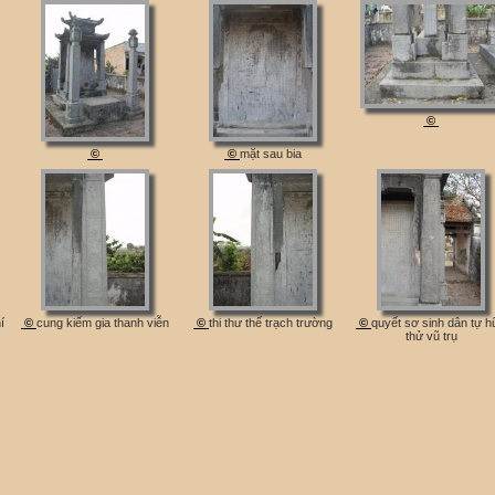
©
©
©
mặt sau bia
í
©
cung kiếm gia thanh viễn
©
thi thư thế trạch trường
©
quyết sơ sinh dân tự h
thử vũ trụ