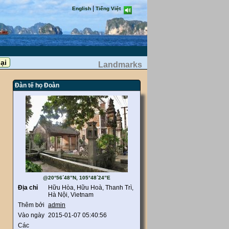
|
English
Tiếng Việt
Landmarks
Đàn tế họ Đoàn
@20°56´48”N, 105°48´24”E
Địa chỉ
Hữu Hòa, Hữu Hoà, Thanh Trì,
Hà Nội, Vietnam
Thêm bởi
admin
Vào ngày
2015-01-07 05:40:56
Các