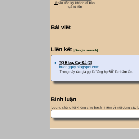
©
tắc đốc kỳ khánh dĩ bảo
ngã tử tôn
Bài viết
Liên kết
[Google search]
TQ Blog: Cự Đà (2)
truongquy.blogspot.com
Trong này tác giả gọi là "lăng họ Đỗ" là nhầm lẫn.
Bình luận
Lưu ý: chúng tôi không chịu trách nhiệm về nội dung các 