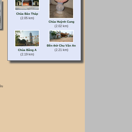
Chùa Bảo Tháp
(2.05 km)
Chùa Huỳnh Cung
(2.02 km)
Đền thờ Chu Văn An
(2.21 km)
Chùa Bằng A
(2.19 km)
ữu