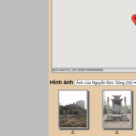
@20.946751,105.80687999999998
Hình ảnh
©
©