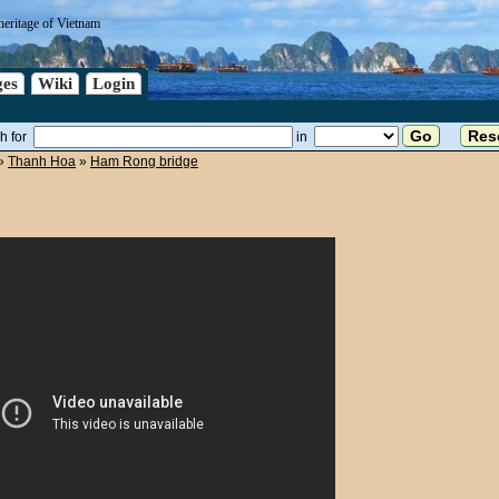
heritage of Vietnam
es
Wiki
Login
h for
in
»
Thanh Hoa
»
Ham Rong bridge