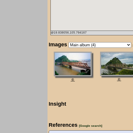
@19.838056,105.794167
Images
©
©
Insight
References
[Google search]