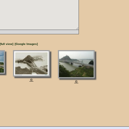
[full view]
[Google Images]
©
©