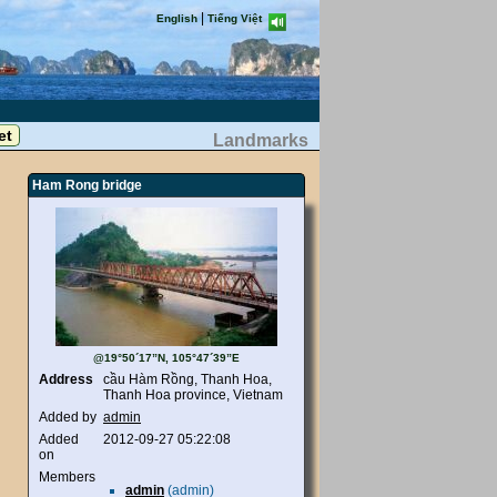
|
English
Tiếng Việt
Landmarks
Ham Rong bridge
@19°50´17”N, 105°47´39”E
Address
cầu Hàm Rồng, Thanh Hoa,
Thanh Hoa province, Vietnam
Added by
admin
Added
2012-09-27 05:22:08
on
Members
admin
(admin)