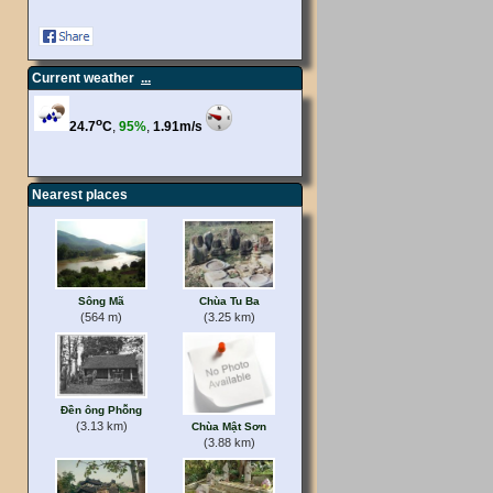
Current weather
...
Nearest places
Sông Mã
Chùa Tu Ba
(564 m)
(3.25 km)
Đền ông Phỗng
(3.13 km)
Chùa Mật Sơn
(3.88 km)