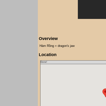
Overview
Hàm Rồng = dragon's jaw
Location
Done!