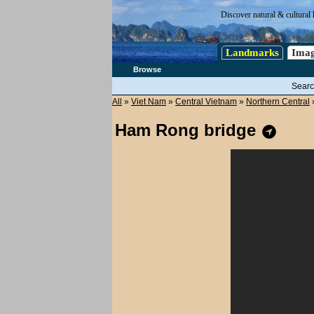
Discover natural & cultural 
Landmarks
Imag
Browse
Searc
All
»
Viet Nam
»
Central Vietnam
»
Northern Central
Ham Rong bridge