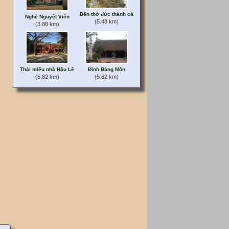
Đền thờ đức thánh cả
Nghè Nguyệt Viên
(5.48 km)
(3.88 km)
Thái miếu nhà Hậu Lê
Đình Bảng Môn
(5.82 km)
(5.62 km)