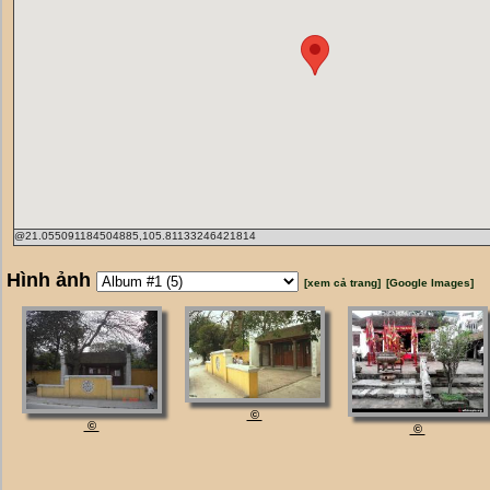
@21.055091184504885,105.81133246421814
Hình ảnh
[xem cả trang]
[Google Images]
©
©
©