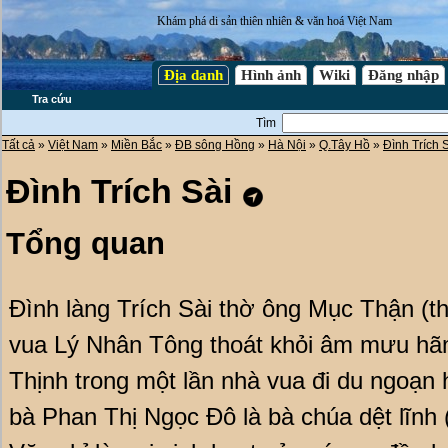
Khám phá di sản thiên nhiên & văn hoá Việt Nam
Địa danh
Hình ảnh
Wiki
Đăng nhập
Tra cứu
Tìm
Tất cả
»
Việt Nam
»
Miền Bắc
»
ĐB sông Hồng
»
Hà Nội
»
Q.Tây Hồ
»
Đình Trích 
Đình Trích Sài
Tổng quan
Đình làng Trích Sài thờ ông Mục Thận (t
vua Lý Nhân Tông thoát khỏi âm mưu hã
Thịnh trong một lần nhà vua đi du ngoạn 
bà Phan Thị Ngọc Đô là bà chúa dệt lĩnh 