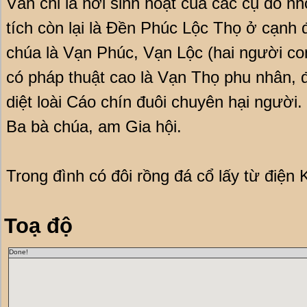
Văn chỉ là nơi sinh hoạt của các cụ đồ n
tích còn lại là Đền Phúc Lộc Thọ ở cạnh đ
chúa là Vạn Phúc, Vạn Lộc (hai người c
có pháp thuật cao là Vạn Thọ phu nhân, đ
diệt loài Cáo chín đuôi chuyên hại người.
Ba bà chúa, am Gia hội.
Trong đình có đôi rồng đá cổ lấy từ điện 
Toạ độ
Done!