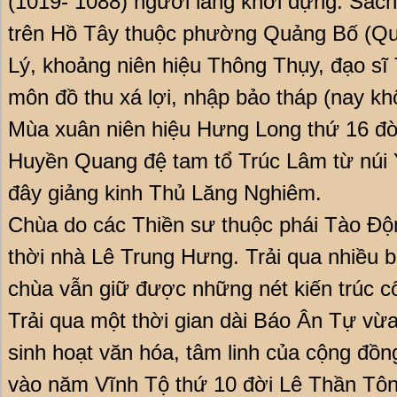
(1019- 1088) người làng khởi dựng. Sách
trên Hồ Tây thuộc phường Quảng Bố (Quả
Lý, khoảng niên hiệu Thông Thụy, đạo sĩ
môn đồ thu xá lợi, nhập bảo tháp (nay kh
Mùa xuân niên hiệu Hưng Long thứ 16 đờ
Huyền Quang đệ tam tổ Trúc Lâm từ núi Y
đây giảng kinh Thủ Lăng Nghiêm.
Chùa do các Thiền sư thuộc phái Tào Độn
thời nhà Lê Trung Hưng. Trải qua nhiều b
chùa vẫn giữ được những nét kiến trúc c
Trải qua một thời gian dài Báo Ân Tự vừa
sinh hoạt văn hóa, tâm linh của cộng đồng
vào năm Vĩnh Tộ thứ 10 đời Lê Thần Tô