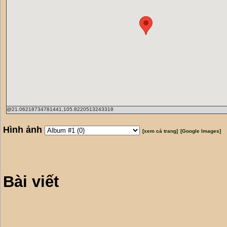
@21.06218734781441,105.8220513243318
Hình ảnh
[xem cả trang]
[Google Images]
Bài viết