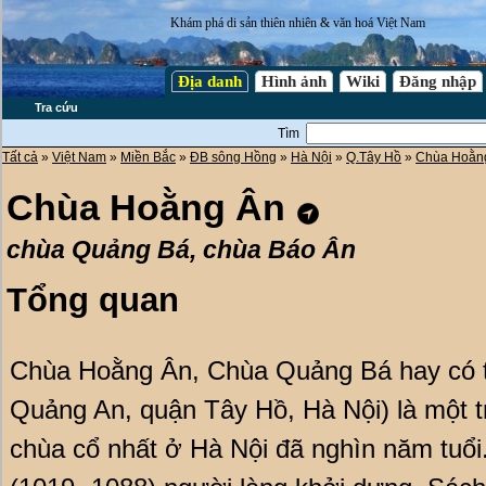
Khám phá di sản thiên nhiên & văn hoá Việt Nam
Địa danh
Hình ảnh
Wiki
Đăng nhập
Tra cứu
Tìm
Tất cả
»
Việt Nam
»
Miền Bắc
»
ĐB sông Hồng
»
Hà Nội
»
Q.Tây Hồ
»
Chùa Hoằn
Chùa Hoằng Ân
chùa Quảng Bá, chùa Báo Ân
Tổng quan
Chùa Hoằng Ân, Chùa Quảng Bá hay có t
Quảng An, quận Tây Hồ, Hà Nội) là một tr
chùa cổ nhất ở Hà Nội đã nghìn năm tuổ