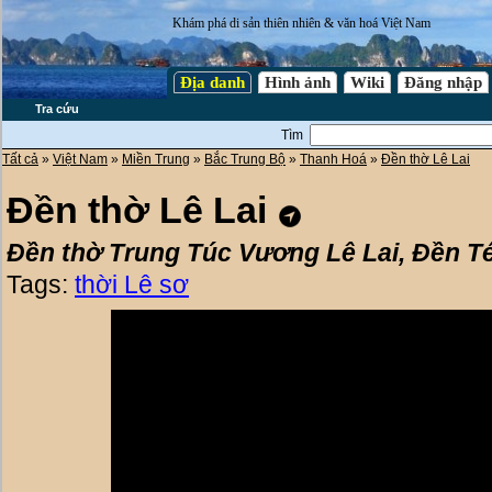
Khám phá di sản thiên nhiên & văn hoá Việt Nam
Địa danh
Hình ảnh
Wiki
Đăng nhập
Tra cứu
Tìm
Tất cả
»
Việt Nam
»
Miền Trung
»
Bắc Trung Bộ
»
Thanh Hoá
»
Đền thờ Lê Lai
Đền thờ Lê Lai
Đền thờ Trung Túc Vương Lê Lai, Đền T
Tags:
thời Lê sơ