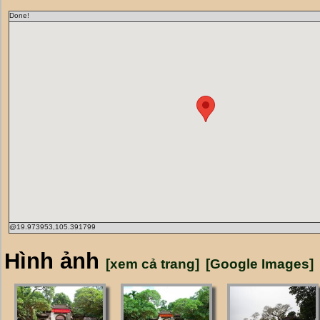
Done!
@19.973953,105.391799
Hình ảnh
[xem cả trang]
[Google Images]