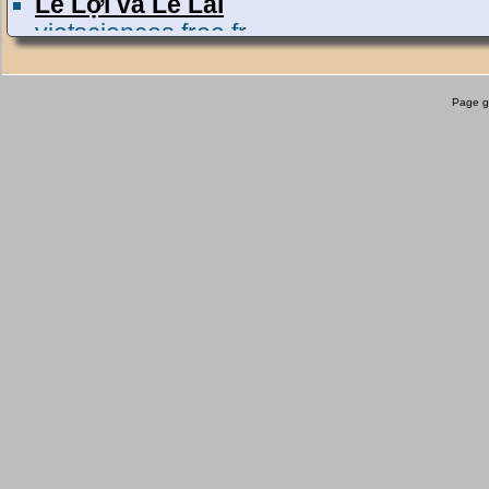
Lê Lợi và Lê Lai
vietsciences.free.fr
Lê Lai – Wikipedia tiếng Việt
vi.wikipedia.org
Page g