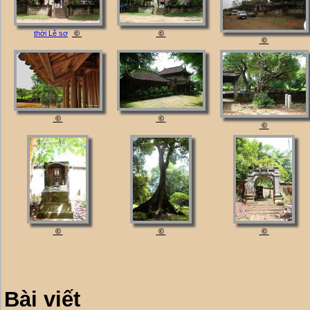
thời Lê sơ
©
©
©
©
©
©
©
©
©
Bài viết