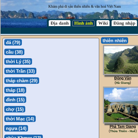
Khám phá di sản thiên nhiên & văn hoá Việt Nam
Địa danh
Hình ảnh
Wiki
Đăng nhập
thiên nhiên
đá (79)
cầu (38)
thời Lý (35)
thời Trần (33)
Đồng Văn
tháp chàm (29)
(
)
Hà Giang
tháp (18)
đình (15)
chợ (15)
thời Mạc (14)
Phá Tam Giang
ngựa (14)
(
)
Thừa Thiên - Huế
chùa Khmer (13)