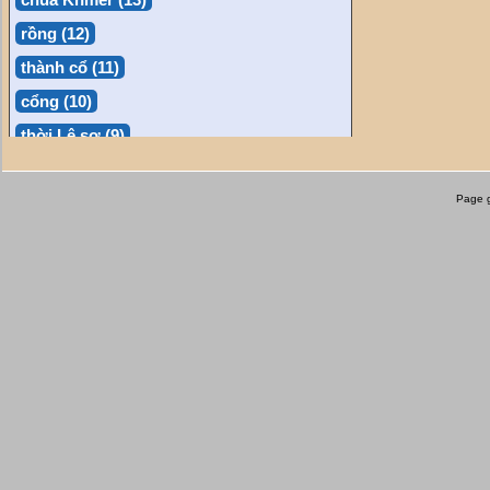
rồng (12)
thành cổ (11)
cổng (10)
thời Lê sơ (9)
phỗng (9)
Page g
bảo tàng (8)
thác (8)
chợ nổi (7)
bia (7)
làng nghề (6)
bãi biển (6)
thiên nhiên (6)
tượng (6)
hải đăng (5)