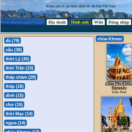
Khám phá di sản thiên nhiên & văn hoá Việt Nam
Địa danh
Hình ảnh
Wiki
Đăng nhập
chùa Khmer
đá (79)
cầu (38)
thời Lý (35)
thời Trần (33)
tháp chàm (29)
Chùa Pitu Khôs
tháp (18)
Răngsây
(
)
Cần Thơ
đình (15)
chợ (15)
thời Mạc (14)
ngựa (14)
chùa Khmer (13)