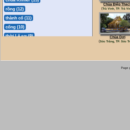
Chùa Điệp Thạc
rồng (12)
(
,
Trà Vinh
TP. Trà Vi
thành cổ (11)
cổng (10)
thời Lê sơ (9)
Chùa Dơi
(
,
Sóc Trăng
TP. Sóc T
phỗng (9)
bảo tàng (8)
thác (8)
Page g
chợ nổi (7)
bia (7)
làng nghề (6)
bãi biển (6)
thiên nhiên (6)
tượng (6)
hải đăng (5)