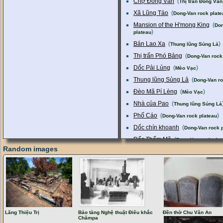
Chợ Đồng Văn
(
Thị trấn Đồng Văn
Xã Lũng Táo
(
Dong-Van rock plate
Mansion of the H'mong King
(
Don
)
plateau
Bản Lao Xa
(
)
Thung lũng Sủng Lả
Thị trấn Phó Bảng
(
Dong-Van rock
Dốc Pải Lủng
(
)
Mèo Vạc
Thung lũng Sủng Lả
(
Dong-Van ro
Đèo Mã Pí Lèng
(
)
Mèo Vạc
Nhà của Pao
(
Thung lũng Sủng Lả
Phố Cáo
(
)
Dong-Van rock plateau
Dốc chín khoanh
(
Dong-Van rock 
Dốc Thẩm Mã
(
Dong-Van rock pla
Random images
Thị trấn Mèo Vạc
(
)
Mèo Vạc
Chợ Lũng Phìn
(
Dong-Van rock pl
Dốc chữ M
(
)
Yên Minh
Cán Tỷ
(
)
Quản Bạ
Quan-Ba heaven's gate
(
Quản Bạ
Khau-Vai love market
(
)
Mèo Vạc
Lăng Thiệu Trị
Bảo tàng Nghệ thuật Điêu khắc
Đền thờ Chu Văn An
Chămpa