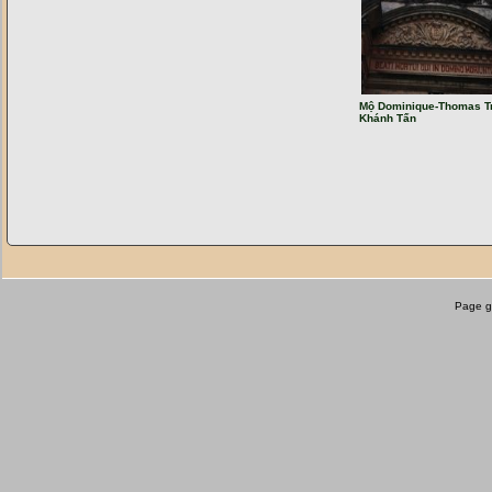
Thạch sơn thần
(
)
Quản Bạ
Dốc Bắc Sum
(
)
Quản Bạ
Pac Bo cave
(
)
Cao Bang
Núi Ngọc Côn
(
)
Cao Bang
Ban-gioc waterfall
(
)
Mộ Dominique-Thomas T
Cao Bang
Khánh Tấn
Động Ngườm Ngao
(
)
Cao Bang
Cầu đá Cốc Khoác
(
)
Cao Bang
TP. Hà Giang
(
)
Ha Giang
Hồ Bản Viết
(
)
Cao Bang
Chùa Sùng Khánh
(
)
Vị Xuyên
Hồ Thang Hen
(
)
Cao Bang
Chùa Bình Lâm
(
)
Vị Xuyên
Page g
Đền Kỳ Sầm
(
)
Cao Bang
Cầu đá cổ Nà Làn
(
)
Cao Bang
Chùa Đà Quận
(
)
Cao Bang
Làng rèn Phúc Sen
(
)
Cao Bang
TP. Cao Bằng
(
)
Cao Bang
Chợ phiên Dào San
(
)
Lai Chau
Bãi đá cổ Nấm Dẩn
(
)
Xín Mần