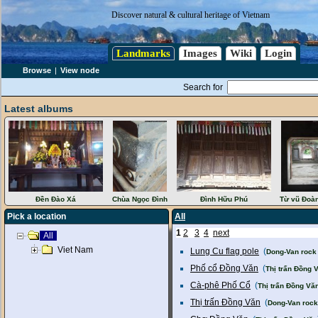
Discover natural & cultural heritage of Vietnam
Landmarks
Images
Wiki
Login
Browse
|
View node
Search for
Latest albums
Đền Đào Xá
Chùa Ngọc Đình
Đình Hữu Phú
Từ vũ Đoà
Pick a location
All
1
2
3
4
next
All
Viet Nam
Lung Cu flag pole
(
Dong-Van rock
Phố cổ Đồng Văn
(
Thị trấn Đồng 
Cà-phê Phố Cổ
(
Thị trấn Đồng Vă
Thị trấn Đồng Văn
(
Dong-Van rock