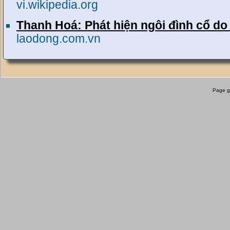
vi.wikipedia.org
Thanh Hoá: Phát hiện ngôi đình cổ do
laodong.com.vn
Page g