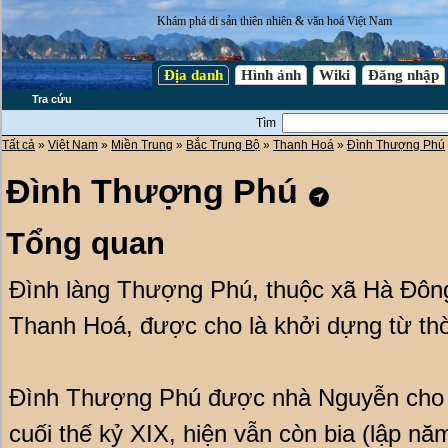
Khám phá di sản thiên nhiên & văn hoá Việt Nam
Địa danh
Hình ảnh
Wiki
Đăng nhập
Tra cứu
Tìm
Tất cả
»
Việt Nam
»
Miền Trung
»
Bắc Trung Bộ
»
Thanh Hoá
»
Đình Thượng Phú
Đình Thượng Phú
Tổng quan
Đình làng Thượng Phú, thuộc xã Hà Đông
Thanh Hoá, được cho là khởi dựng từ thờ
Đình Thượng Phú được nhà Nguyễn cho t
cuối thế kỷ XIX, hiện vẫn còn bia (lập nă