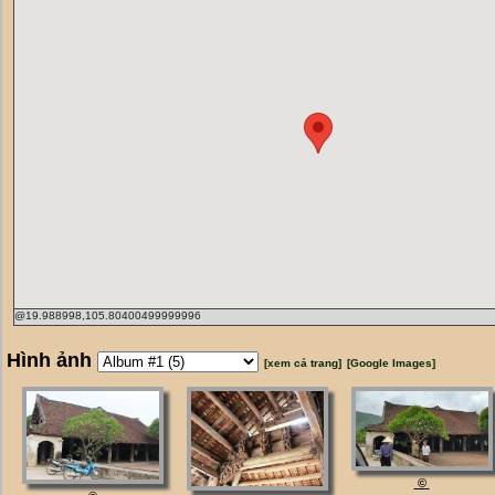
@19.988998,105.80400499999996
Hình ảnh
[xem cả trang]
[Google Images]
©